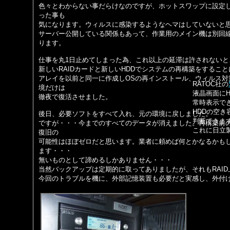
色々とわからない事だらけなのですが、ホットスワップに設定し
った事も
気になります。ウィルスに感染するようなヘマはしていないと
サーバー公開している関係もあって、作業用のメイン機は別回
ります。
仕事を丸1日止めてしまった為、これ以上の延滞は許されないと
新しいRAIDカードと新しいHDDでシステムの再構築をするこ
アレイを以前と同一に作成しOSの再インストール、ウィルス対
RATOC社の
境だけは
液晶画面に
徹夜で復活させました。
常時表示で
HDDの空
後日、必要ソフトをすべて入れ、元の環境に戻しました。
判断できま
ですが・・・今までのすべてのデータが消えました。再構築前の
これに日立製
復旧の
可能性はほぼゼロだと思います。業者に頼めば何とかなるかもし
ます・・・
無いものとして諦めるしかありません・・・
当然バックアップは定期的に取ってありましたが、それもRAI
今回のトラブルを機に、外部記憶装置も必要だと実感し、外付け