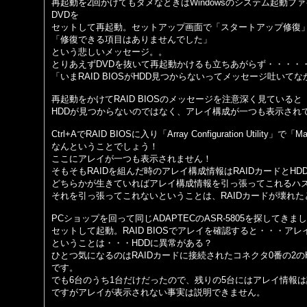
再起動を2回かけてもダメなときはWindowsのシステム起動フ
DVDを
セットして再起動。セットアップ画面で「
スタートアップ修復
「修復できる項目はありませんでした」
という悲しいメッセージ。。
とりあえずDVDを抜いて再起動かけるも立ちあがらず・・・・
「いまRAID BIOSがHDD見つからないってメッセージ吐いて
再起動をかけてRAID BIOSのメッセージを注意深く見ていると
HDDが見つからないのではなく、アレイ構成が一つも表示され
Ctrl+AでRAID BIOSに入り「Array Configuration Utility」で「
なんということでしょう！
ここにアレイが一つも表示されません！
そもそもRAIDを組んだ時のアレイ構成情報はRAIDカードとH
どちらかが生きていればアレイ構成情報を引っ張ってこれるハ
それを引っ張ってこれないということは、RAIDカードが壊れ
PCショップを回って同じADAPTECのASR-5805を探してきま
セットして起動。RAID BIOSでアレイを確認すると・・・ア
ということは・・・HDDに異常がある？
ひとつ気になるのはRAIDカードに接続されたコネクタ0番の2
です。
でも6台のうち1台だけだったので、残りの5台にはアレイ情報
ですがアレイが表示されない事実は説明できません。