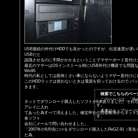
USB接続の外付けHDDでも良かったのですが、伝送速度が遅
USBだと
認識させるのに手間がかかるということでマザーボード直付けタ
最近のマザーはOSインストール時にUSB外付け機器でも問題
Win95
時代の私としては面倒くさい事にならないようマザー直付けに
このHDDラックは使わないときは電源を切っておけるので,バ
きます。
検索でこちらのペー
このページは、「Refi
ネットでダウンロード購入したソフトが6本ありました。それら
す。
アレイに入れ
本来のトップページ
てあった為すべて消えました。確定申告の預金帳簿からネット
す。
各ソフト
会社にメールで問い合わせました。
「2007年の9月頃に○○をダウンロード購入したReGZ-91（
た為、