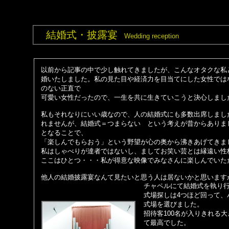
結婚式・披露宴
Wedding reception
以前から記事の中で少し触れてきましたが、こんなオタクな私
婚いたしました。私の見た目や経済力を目当てにした女性では
のない正直で
可愛い女性だったので、一生を共に生きていこうと決心しまし
私もそれなりにいい歳なので、人の結婚式にも多数出席しまし
れませんが、結婚式＝つまらない という考えが昔からありま
となることで、
「楽しんでもらおう」という野望が心の奥から沸きあげてきま
私はしゃべりが達者ではないし、ましてお笑い芸とは縁遠い性
ここはひとつ・・・私が得意な映像でみなさんに楽しんでいた
他人の結婚披露宴なんて見たいと思う人は居ないかと思います
チャペル
にて結婚式を執り
式場探しは4つほど回って、
式場を選びました。
招待客100名が入りきれる
て最高でした。