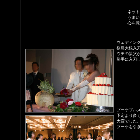
ネット
うまい
心を惹
ウェディン
桜島大根入
ウチの親父
勝手に入刀
ブーケプル
予定より多
大変でした
ブーケを引