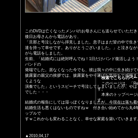
このDVDは亡くなったメンバのお母さんにも送らせていただき
後日お母さんから電話があり、
「旦那と号泣しながら拝見しました。息子はまだ皆の中で生き
達を持って幸せです。ありがとうございました。」と泣きなが
がら電話をしました。
生前、「結婚式には絶対呼んでね！1日だけバンド復活しよう
バンドの
発端でした。居なくなった今でも、彼は我々の中に生き続けて
披露宴の親父の挨拶では、披露宴をやり遂げた気持ちで感極ま
検索でこちらのペー
くような
このページは、「Ref
演奏でした」というスピーチで号泣してしまいましたが、やは
す。
でした・・・
本来のトップページ
す。
結婚式の報告にしては湿っぽくなりましたが、今現在は落ち着
結婚生活も悪くはないものですねｗ 付き合い始めてから丸4
ップルで
すｗこれからも変わることなく、幸せな家庭を築いていきます
▲2010,04,17