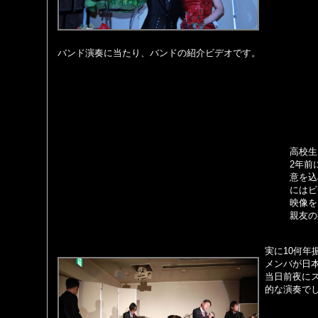
バンド演奏に当たり、バンドの紹介ビデオです。
高校生
2年前
意を込
にはビ
映像を
親友の
実に10何年
メンバが日
当日前夜に
的な演奏で