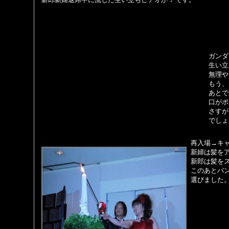
ガンダ
生い立
無理や
もう、
あとで
口がポ
さすが
でしょ
再入場→キ
新婦は髪を
新郎は髪を
このあとバ
選びました