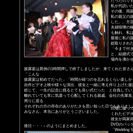
だったので
私が代読い
その後、両
私の親父の
した。。方
夫婦喧嘩の
も触れ、私
最後に私の
総取りされ
「今まで付
と、結婚式
場内を沸か
披露宴は異例の1時間押しで終了しましたが、来てくれた皆さ
「こんな
披露宴は初めてだった」「時間が経つのを忘れるくらい楽しか
自作ビデオ上映や様々な演出、彼女と一緒に考え作り上げた披
総じて、一生の記念に残るとても良い式だった と自負してい
離れていても常に気遣って心配してくれる親戚、会社の先輩友
周りに居る
それぞれの方の存在のありがたさを思い知った日でもありまし
式場に撮っ
みなさん、本当にありがとうございました。
くれたビデオ
彼女が両家
DVDのパッ
後日・・・↓ のようにまとめました。
「Weddin