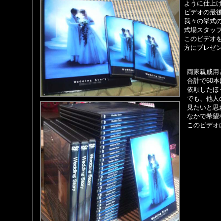
ように仕上
ビデオの最
我々の挙式
式場スタッ
このビデオ
方にプレゼ
両家親戚用
合計で60
依頼したほ
でも、他人
見たいと思
なかで希望
このビデオ