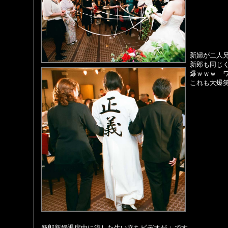
新婦が二人
新郎も同じ
爆ｗｗｗ 
これも大爆
新郎新婦退席中に流した生い立ちビデオが ↓ です。